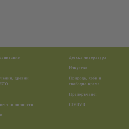
възпитание
Детска литература
Изкуство
чения, древни
Природа, хоби и
 НЛО
свободно време
Препоръчано!
вестни личности
CD/DVD
я