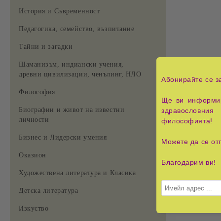
История и Съвременност
Педагогика, семейство, възпитание
Тайни и загадки
Шаманизъм, индиански учения,
древни цивилизации, ченълинг, НЛО
Абонирайте се з
Философия
Ще ви информир
Биографии и живот на известни
здравословния 
личности
философията!
Бизнес и Лидерски умения
Можете да се от
Оказион
Благодарим ви!
Художествена литература и Класика
Детска литература
Изкуство