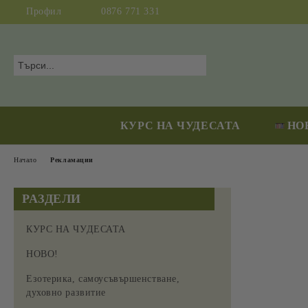
Профил
0876 771 331
КУРС НА ЧУДЕСАТА
НО
Начало
Рекламации
РАЗДЕЛИ
КУРС НА ЧУДЕСАТА
НОВО!
Езотерика, самоусъвършенстване,
духовно развитие