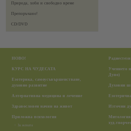
Природа, хоби и свободно време
Препоръчано!
CD/DVD
НОВО!
Радиестези
КУРС НА ЧУДЕСАТА
Учението 
Дуно)
Езотерика, самоусъвършенстване,
духовно развитие
Духовни ш
Алтернативна медицина и лечение
Езотерична
Здравословен начин на живот
Източни д
Приложна психология
Митология,
худ.творче
За жената