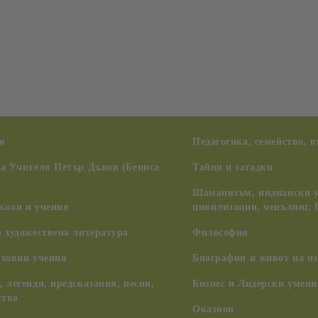
я
Педагогика, семейство, 
на Учителя Петър Дънов (Беинса
Тайни и загадки
Шаманизъм, индиански у
коли и учения
цивилизации, ченълинг,
 художествена литература
Философия
уховни учения
Биографии и живот на из
 легенди, предсказания, песни,
Бизнес и Лидерски умени
ство
Оказион