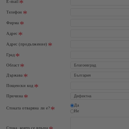
E-mail
Телефон
Фирма
Адрес
Адрес (продължение)
Град
Област
Държава
Пощенски код
Причина
Да
Стоката отваряна ли е?
Не
Стока, която се връща