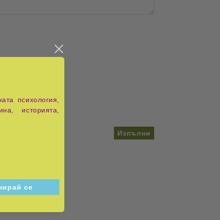
ата психология,
ина, историята,