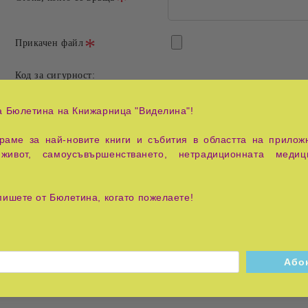
Прикачен файл
Код за сигурност:
а Бюлетина на Книжарница "Виделина"!
аме за най-новите книги и събития в областта на приложн
живот, самоусъвършенстването, нетрадиционната медиц
пишете от Бюлетина, когато пожелаете!