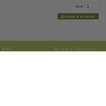
Брой:
НОВО!
История и Съвременност
КУРС НА ЧУДЕСАТА
Педагогика, семейство,
възпитание
Езотерика,
самоусъвършенстване,
Тайни и загадки
духовно развитие
Шаманизъм, индиански
Алтернативна медицина и
учения, древни цивилизации,
лечение
ченълинг, НЛО
Здравословен начин на живот
Философия
Приложна психология
Биографии и живот на