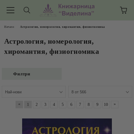
Начало
Астрология, номерология, хиромантия, физиогномика
Астрология, номерология,
хиромантия, физиогномика
Филтри
«
»
1
2
3
4
5
6
7
8
9
10