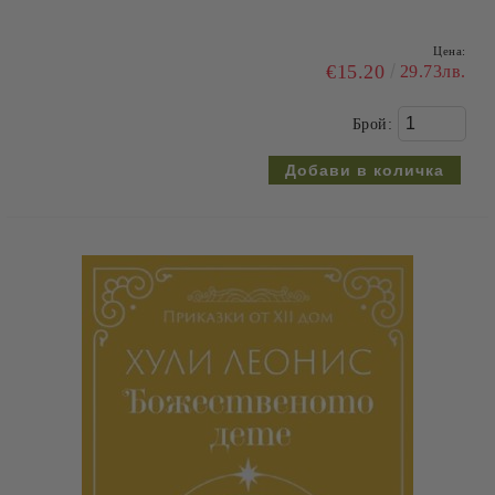
Цена:
€15.20
29.73лв.
Брой: