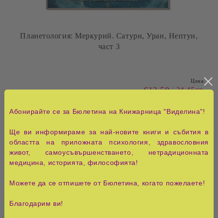
Планетология: Меркурий. Сатурн, Уран, Нептун,
част 3
Цена:
€12.50
24.45лв.
Абонирайте се за Бюлетина на Книжарница "Виделина"!
Брой:
Ще ви информираме за най-новите книги и събития в
областта на приложната психология, здравословния
живот, самоусъвършенстването, нетрадиционната
медицина, историята, философията!
Page 1 of 71
«
»
1
2
3
4
5
6
7
8
9
10
Можете да се отпишете от Бюлетина, когато пожелаете!
Благодарим ви!