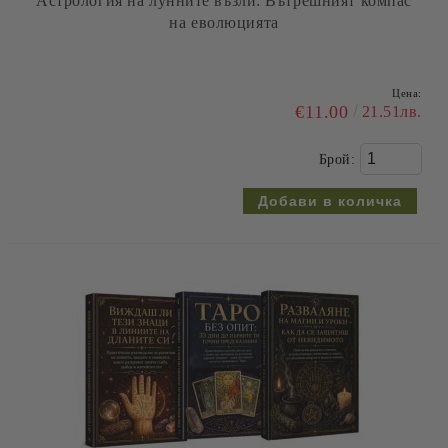
Астрология на лунните възли: Вътрешният компас
на еволюцията
Цена:
€11.00
21.51лв.
Брой: