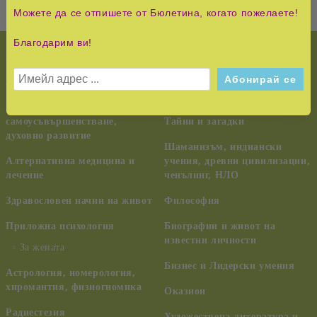
Можете да се отпишете от Бюлетина, когато пожелаете!
Благодарим ви!
НОВО!
История и Съвременност
КУРС НА ЧУДЕСАТА
Педагогика, семейство,
възпитание
Езотерика,
самоусъвършенстване,
Тайни и загадки
духовно развитие
Шаманизъм, индиански
Алтернативна медицина и
учения, древни цивилизации,
лечение
ченълинг, НЛО
Здравословен начин на живот
Философия
Приложна психология
Биографии и живот на
известни личности
За жената
Бизнес и Лидерски умения
Астрология, номерология,
хиромантия, физиогномика
Оказион
Радиестезия
Художествена литература и