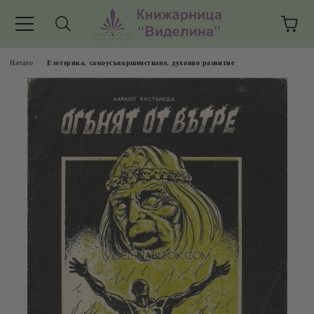
Начало
Езотерика, самоусъвършенстване, духовно развитие