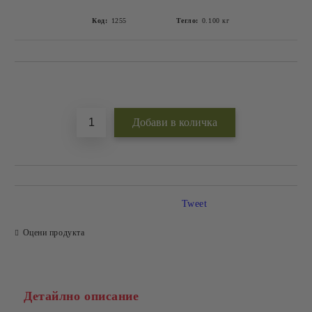
Код:
1255
Тегло:
0.100
кг
Добави в желани
Tweet
Оцени продукта
Детайлно описание