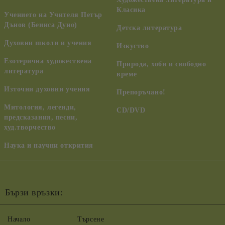
Класика
Учението на Учителя Петър
Дънов (Беинса Дуно)
Детска литература
Духовни школи и учения
Изкуство
Езотерична художествена
Природа, хоби и свободно
литература
време
Източни духовни учения
Препоръчано!
Митология, легенди,
CD/DVD
предсказания, песни,
худ.творчество
Наука и научни открития
Бързи връзки:
Начало
Търсене