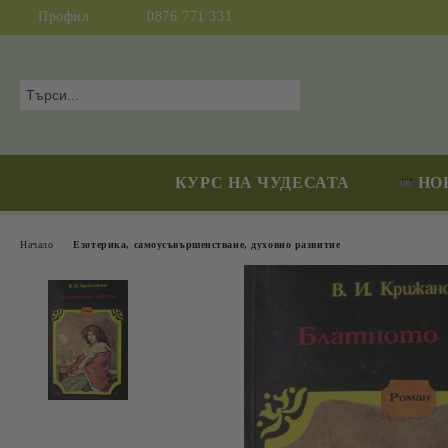
Профил
0876 771 331
КУРС НА ЧУДЕСАТА
НО
Начало
Езотерика, самоусъвършенстване, духовно развитие