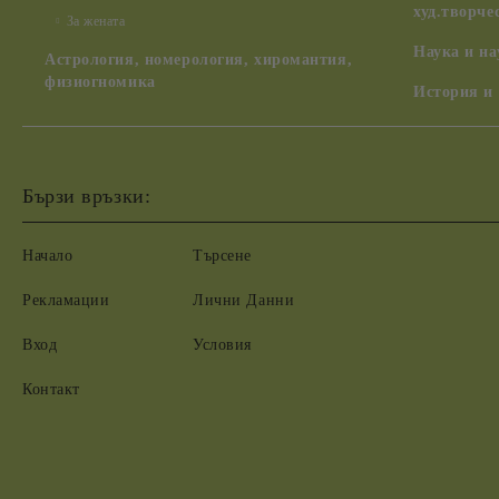
худ.творче
За жената
Наука и н
Астрология, номерология, хиромантия,
физиогномика
История и
Бързи връзки:
Начало
Търсене
Рекламации
Лични Данни
Вход
Условия
Контакт