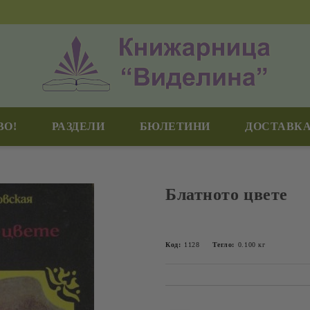
ВО!
РАЗДЕЛИ
БЮЛЕТИНИ
ДОСТАВКА
Блатното цвете
Код:
1128
Тегло:
0.100
кг
Добави в желани