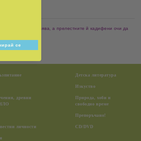
а коса да се развява, а прелестните й кадифени очи да
възпитание
Детска литература
Изкуство
чения, древни
Природа, хоби и
 НЛО
свободно време
Препоръчано!
вестни личности
CD/DVD
я