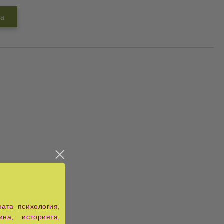
ата психология,
ина, историята,