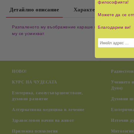
философията!
Детайлно описание
Характеристики
Можете да се от
Разпаленото му въображение караше нежните й одежди д
Благодарим ви!
му се усмихват.
НОВО!
Радиестези
КУРС НА ЧУДЕСАТА
Учението 
Дуно)
Езотерика, самоусъвършенстване,
духовно развитие
Духовни ш
Алтернативна медицина и лечение
Езотерична
Здравословен начин на живот
Източни д
Приложна психология
Митология,