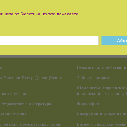
пишете от Бюлетина, когато пожелаете!
а трептят от подухването на нощния ветрец, разкошната й рус
я
Педагогика, семейство, 
на Учителя Петър Дънов (Беинса
Тайни и загадки
Шаманизъм, индиански у
коли и учения
цивилизации, ченълинг,
 художествена литература
Философия
уховни учения
Биографии и живот на из
 легенди, предсказания, песни,
Бизнес и Лидерски умени